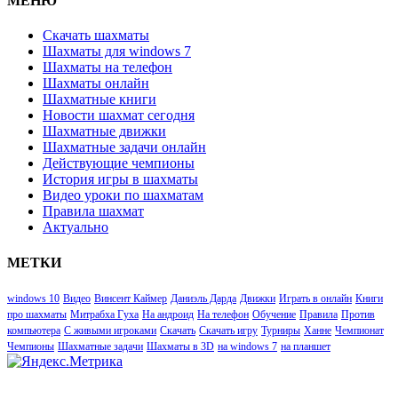
МЕНЮ
Скачать шахматы
Шахматы для windows 7
Шахматы на телефон
Шахматы онлайн
Шахматные книги
Новости шахмат сегодня
Шахматные движки
Шахматные задачи онлайн
Действующие чемпионы
История игры в шахматы
Видео уроки по шахматам
Правила шахмат
Актуально
МЕТКИ
windows 10
Видео
Винсент Каймер
Даниэль Дарда
Движки
Играть в онлайн
Книги
про шахматы
Митрабха Гуха
На андроид
На телефон
Обучение
Правила
Против
компьютера
С живыми игроками
Скачать
Скачать игру
Турниры
Ханне
Чемпионат
Чемпионы
Шахматные задачи
Шахматы в 3D
на windows 7
на планшет