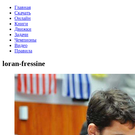
Главная
Скачать
Онлайн
Книги
Движки
Задачи
Чемпионы
Видео
Правила
loran-fressine