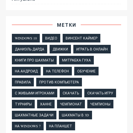
МЕТКИ
WINDOWS 10
ВИДЕО
ВИНСЕНТ КАЙМЕР
ДАНИЭЛЬ ДАРДА
ДВИЖКИ
ИГРАТЬ В ОНЛАЙН
КНИГИ ПРО ШАХМАТЫ
МИТРАБХА ГУХА
НА АНДРОИД
НА ТЕЛЕФОН
ОБУЧЕНИЕ
ПРАВИЛА
ПРОТИВ КОМПЬЮТЕРА
С ЖИВЫМИ ИГРОКАМИ
СКАЧАТЬ
СКАЧАТЬ ИГРУ
ТУРНИРЫ
ХАННЕ
ЧЕМПИОНАТ
ЧЕМПИОНЫ
ШАХМАТНЫЕ ЗАДАЧИ
ШАХМАТЫ В 3D
НА WINDOWS 7
НА ПЛАНШЕТ