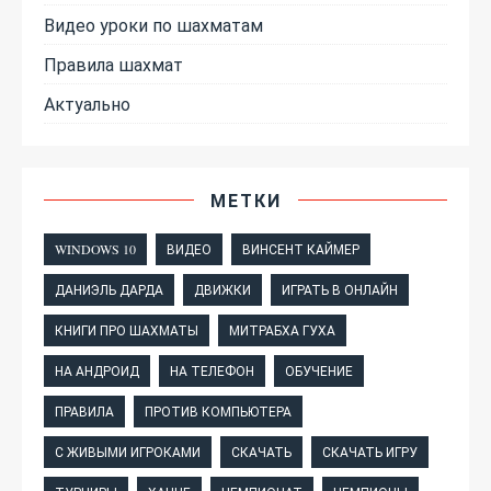
Видео уроки по шахматам
Правила шахмат
Актуально
МЕТКИ
WINDOWS 10
ВИДЕО
ВИНСЕНТ КАЙМЕР
ДАНИЭЛЬ ДАРДА
ДВИЖКИ
ИГРАТЬ В ОНЛАЙН
КНИГИ ПРО ШАХМАТЫ
МИТРАБХА ГУХА
НА АНДРОИД
НА ТЕЛЕФОН
ОБУЧЕНИЕ
ПРАВИЛА
ПРОТИВ КОМПЬЮТЕРА
С ЖИВЫМИ ИГРОКАМИ
СКАЧАТЬ
СКАЧАТЬ ИГРУ