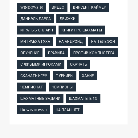
WINDOWS 10
ВИДЕО
ВИНСЕНТ КАЙМЕР
ДАНИЭЛЬ ДАРДА
ДВИЖКИ
ИГРАТЬ В ОНЛАЙН
КНИГИ ПРО ШАХМАТЫ
МИТРАБХА ГУХА
НА АНДРОИД
НА ТЕЛЕФОН
ОБУЧЕНИЕ
ПРАВИЛА
ПРОТИВ КОМПЬЮТЕРА
С ЖИВЫМИ ИГРОКАМИ
СКАЧАТЬ
СКАЧАТЬ ИГРУ
ТУРНИРЫ
ХАННЕ
ЧЕМПИОНАТ
ЧЕМПИОНЫ
ШАХМАТНЫЕ ЗАДАЧИ
ШАХМАТЫ В 3D
НА WINDOWS 7
НА ПЛАНШЕТ