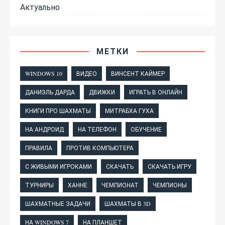
Актуально
МЕТКИ
WINDOWS 10
ВИДЕО
ВИНСЕНТ КАЙМЕР
ДАНИЭЛЬ ДАРДА
ДВИЖКИ
ИГРАТЬ В ОНЛАЙН
КНИГИ ПРО ШАХМАТЫ
МИТРАБХА ГУХА
НА АНДРОИД
НА ТЕЛЕФОН
ОБУЧЕНИЕ
ПРАВИЛА
ПРОТИВ КОМПЬЮТЕРА
С ЖИВЫМИ ИГРОКАМИ
СКАЧАТЬ
СКАЧАТЬ ИГРУ
ТУРНИРЫ
ХАННЕ
ЧЕМПИОНАТ
ЧЕМПИОНЫ
ШАХМАТНЫЕ ЗАДАЧИ
ШАХМАТЫ В 3D
НА WINDOWS 7
НА ПЛАНШЕТ