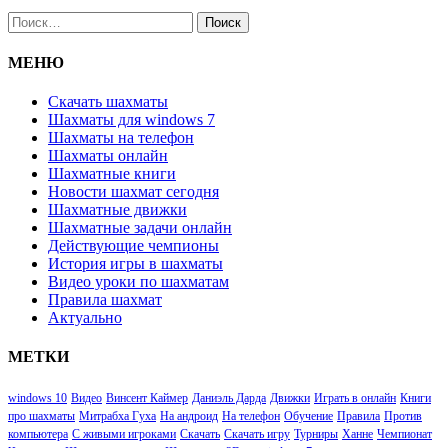
Найти:
МЕНЮ
Скачать шахматы
Шахматы для windows 7
Шахматы на телефон
Шахматы онлайн
Шахматные книги
Новости шахмат сегодня
Шахматные движки
Шахматные задачи онлайн
Действующие чемпионы
История игры в шахматы
Видео уроки по шахматам
Правила шахмат
Актуально
МЕТКИ
windows 10
Видео
Винсент Каймер
Даниэль Дарда
Движки
Играть в онлайн
Книги
про шахматы
Митрабха Гуха
На андроид
На телефон
Обучение
Правила
Против
компьютера
С живыми игроками
Скачать
Скачать игру
Турниры
Ханне
Чемпионат