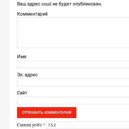
Ваш адрес email не будет опубликован.
Комментарий
Имя
Эл. адрес
Сайт
Current ye@r
*