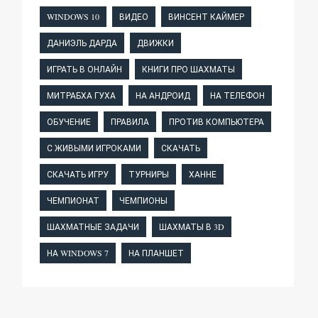
WINDOWS 10
ВИДЕО
ВИНСЕНТ КАЙМЕР
ДАНИЭЛЬ ДАРДА
ДВИЖКИ
ИГРАТЬ В ОНЛАЙН
КНИГИ ПРО ШАХМАТЫ
МИТРАБХА ГУХА
НА АНДРОИД
НА ТЕЛЕФОН
ОБУЧЕНИЕ
ПРАВИЛА
ПРОТИВ КОМПЬЮТЕРА
С ЖИВЫМИ ИГРОКАМИ
СКАЧАТЬ
СКАЧАТЬ ИГРУ
ТУРНИРЫ
ХАННЕ
ЧЕМПИОНАТ
ЧЕМПИОНЫ
ШАХМАТНЫЕ ЗАДАЧИ
ШАХМАТЫ В 3D
НА WINDOWS 7
НА ПЛАНШЕТ