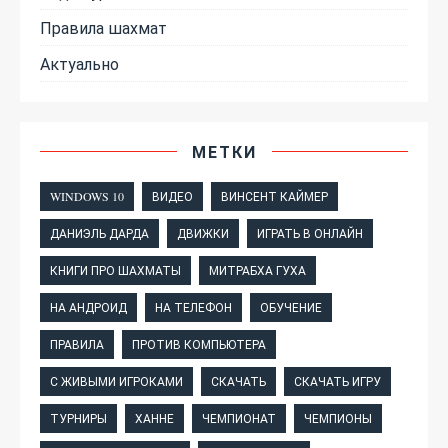
Правила шахмат
Актуально
МЕТКИ
WINDOWS 10
ВИДЕО
ВИНСЕНТ КАЙМЕР
ДАНИЭЛЬ ДАРДА
ДВИЖКИ
ИГРАТЬ В ОНЛАЙН
КНИГИ ПРО ШАХМАТЫ
МИТРАБХА ГУХА
НА АНДРОИД
НА ТЕЛЕФОН
ОБУЧЕНИЕ
ПРАВИЛА
ПРОТИВ КОМПЬЮТЕРА
С ЖИВЫМИ ИГРОКАМИ
СКАЧАТЬ
СКАЧАТЬ ИГРУ
ТУРНИРЫ
ХАННЕ
ЧЕМПИОНАТ
ЧЕМПИОНЫ