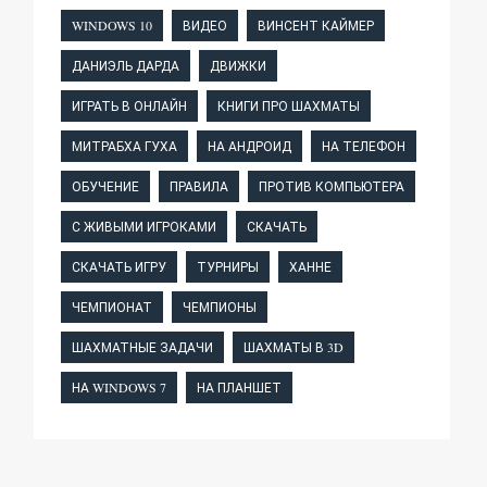
WINDOWS 10
ВИДЕО
ВИНСЕНТ КАЙМЕР
ДАНИЭЛЬ ДАРДА
ДВИЖКИ
ИГРАТЬ В ОНЛАЙН
КНИГИ ПРО ШАХМАТЫ
МИТРАБХА ГУХА
НА АНДРОИД
НА ТЕЛЕФОН
ОБУЧЕНИЕ
ПРАВИЛА
ПРОТИВ КОМПЬЮТЕРА
С ЖИВЫМИ ИГРОКАМИ
СКАЧАТЬ
СКАЧАТЬ ИГРУ
ТУРНИРЫ
ХАННЕ
ЧЕМПИОНАТ
ЧЕМПИОНЫ
ШАХМАТНЫЕ ЗАДАЧИ
ШАХМАТЫ В 3D
НА WINDOWS 7
НА ПЛАНШЕТ