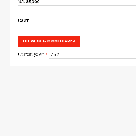
Эл. адрес
Сайт
Current ye@r
*