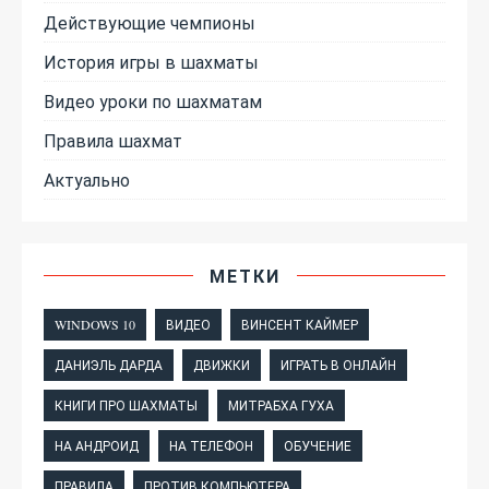
Действующие чемпионы
История игры в шахматы
Видео уроки по шахматам
Правила шахмат
Актуально
МЕТКИ
WINDOWS 10
ВИДЕО
ВИНСЕНТ КАЙМЕР
ДАНИЭЛЬ ДАРДА
ДВИЖКИ
ИГРАТЬ В ОНЛАЙН
КНИГИ ПРО ШАХМАТЫ
МИТРАБХА ГУХА
НА АНДРОИД
НА ТЕЛЕФОН
ОБУЧЕНИЕ
ПРАВИЛА
ПРОТИВ КОМПЬЮТЕРА