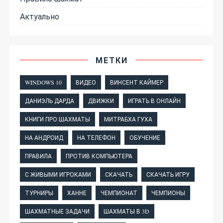
Актуально
МЕТКИ
WINDOWS 10
ВИДЕО
ВИНСЕНТ КАЙМЕР
ДАНИЭЛЬ ДАРДА
ДВИЖКИ
ИГРАТЬ В ОНЛАЙН
КНИГИ ПРО ШАХМАТЫ
МИТРАБХА ГУХА
НА АНДРОИД
НА ТЕЛЕФОН
ОБУЧЕНИЕ
ПРАВИЛА
ПРОТИВ КОМПЬЮТЕРА
С ЖИВЫМИ ИГРОКАМИ
СКАЧАТЬ
СКАЧАТЬ ИГРУ
ТУРНИРЫ
ХАННЕ
ЧЕМПИОНАТ
ЧЕМПИОНЫ
ШАХМАТНЫЕ ЗАДАЧИ
ШАХМАТЫ В 3D