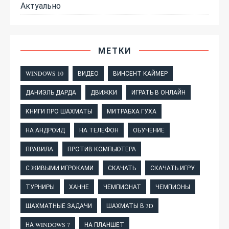
Актуально
МЕТКИ
WINDOWS 10
ВИДЕО
ВИНСЕНТ КАЙМЕР
ДАНИЭЛЬ ДАРДА
ДВИЖКИ
ИГРАТЬ В ОНЛАЙН
КНИГИ ПРО ШАХМАТЫ
МИТРАБХА ГУХА
НА АНДРОИД
НА ТЕЛЕФОН
ОБУЧЕНИЕ
ПРАВИЛА
ПРОТИВ КОМПЬЮТЕРА
С ЖИВЫМИ ИГРОКАМИ
СКАЧАТЬ
СКАЧАТЬ ИГРУ
ТУРНИРЫ
ХАННЕ
ЧЕМПИОНАТ
ЧЕМПИОНЫ
ШАХМАТНЫЕ ЗАДАЧИ
ШАХМАТЫ В 3D
НА WINDOWS 7
НА ПЛАНШЕТ