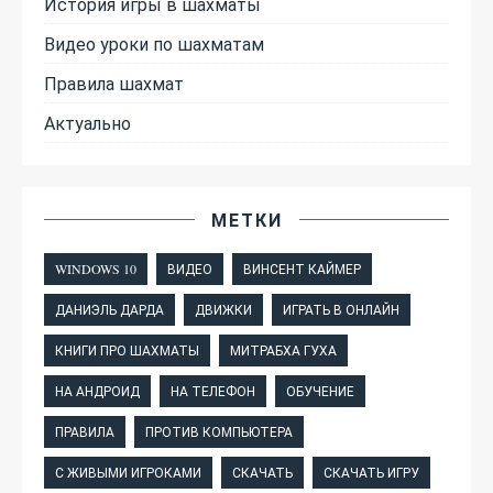
История игры в шахматы
Видео уроки по шахматам
Правила шахмат
Актуально
МЕТКИ
WINDOWS 10
ВИДЕО
ВИНСЕНТ КАЙМЕР
ДАНИЭЛЬ ДАРДА
ДВИЖКИ
ИГРАТЬ В ОНЛАЙН
КНИГИ ПРО ШАХМАТЫ
МИТРАБХА ГУХА
НА АНДРОИД
НА ТЕЛЕФОН
ОБУЧЕНИЕ
ПРАВИЛА
ПРОТИВ КОМПЬЮТЕРА
С ЖИВЫМИ ИГРОКАМИ
СКАЧАТЬ
СКАЧАТЬ ИГРУ