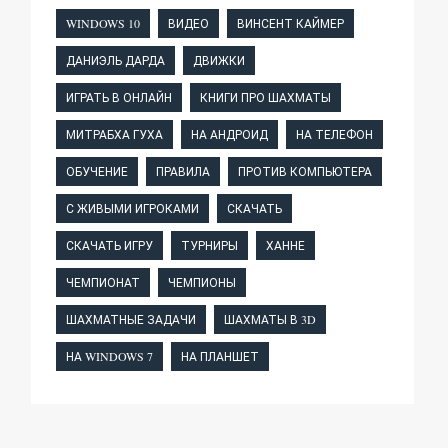
WINDOWS 10
ВИДЕО
ВИНСЕНТ КАЙМЕР
ДАНИЭЛЬ ДАРДА
ДВИЖКИ
ИГРАТЬ В ОНЛАЙН
КНИГИ ПРО ШАХМАТЫ
МИТРАБХА ГУХА
НА АНДРОИД
НА ТЕЛЕФОН
ОБУЧЕНИЕ
ПРАВИЛА
ПРОТИВ КОМПЬЮТЕРА
С ЖИВЫМИ ИГРОКАМИ
СКАЧАТЬ
СКАЧАТЬ ИГРУ
ТУРНИРЫ
ХАННЕ
ЧЕМПИОНАТ
ЧЕМПИОНЫ
ШАХМАТНЫЕ ЗАДАЧИ
ШАХМАТЫ В 3D
НА WINDOWS 7
НА ПЛАНШЕТ