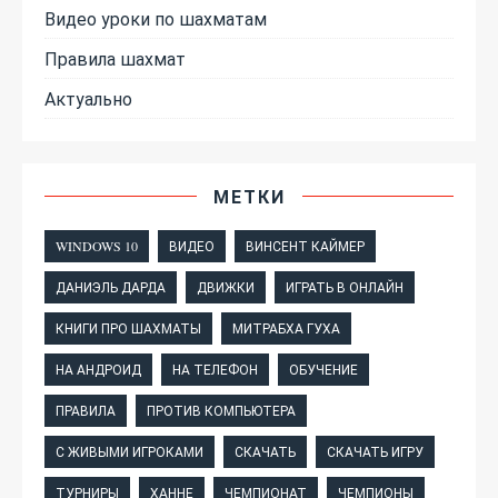
Видео уроки по шахматам
Правила шахмат
Актуально
МЕТКИ
WINDOWS 10
ВИДЕО
ВИНСЕНТ КАЙМЕР
ДАНИЭЛЬ ДАРДА
ДВИЖКИ
ИГРАТЬ В ОНЛАЙН
КНИГИ ПРО ШАХМАТЫ
МИТРАБХА ГУХА
НА АНДРОИД
НА ТЕЛЕФОН
ОБУЧЕНИЕ
ПРАВИЛА
ПРОТИВ КОМПЬЮТЕРА
С ЖИВЫМИ ИГРОКАМИ
СКАЧАТЬ
СКАЧАТЬ ИГРУ
ТУРНИРЫ
ХАННЕ
ЧЕМПИОНАТ
ЧЕМПИОНЫ