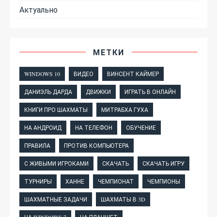
Актуально
МЕТКИ
WINDOWS 10
ВИДЕО
ВИНСЕНТ КАЙМЕР
ДАНИЭЛЬ ДАРДА
ДВИЖКИ
ИГРАТЬ В ОНЛАЙН
КНИГИ ПРО ШАХМАТЫ
МИТРАБХА ГУХА
НА АНДРОИД
НА ТЕЛЕФОН
ОБУЧЕНИЕ
ПРАВИЛА
ПРОТИВ КОМПЬЮТЕРА
С ЖИВЫМИ ИГРОКАМИ
СКАЧАТЬ
СКАЧАТЬ ИГРУ
ТУРНИРЫ
ХАННЕ
ЧЕМПИОНАТ
ЧЕМПИОНЫ
ШАХМАТНЫЕ ЗАДАЧИ
ШАХМАТЫ В 3D
НА WINDOWS 7
НА ПЛАНШЕТ