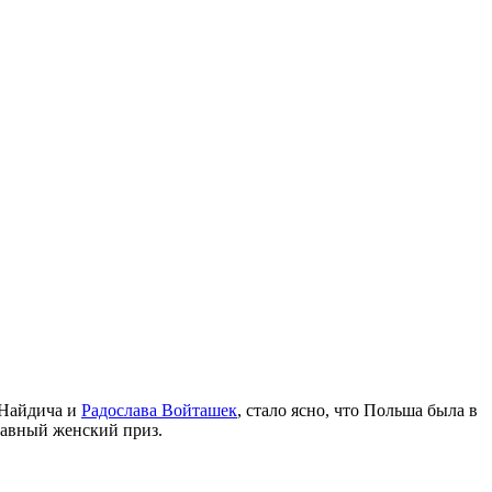
 Найдича и
Радослава Войташек
, стало ясно, что Польша была в
лавный женский приз.