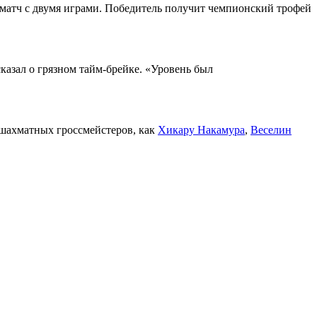
ц-матч с двумя играми. Победитель получит чемпионский трофей
казал о грязном тайм-брейке. «Уровень был
х шахматных гроссмейстеров, как
Хикару Накамура
,
Веселин