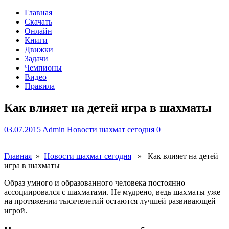
Главная
Скачать
Онлайн
Книги
Движки
Задачи
Чемпионы
Видео
Правила
Как влияет на детей игра в шахматы
03.07.2015
Admin
Новости шахмат сегодня
0
Главная
»
Новости шахмат сегодня
» Как влияет на детей
игра в шахматы
Образ умного и образованного человека постоянно
ассоциировался с шахматами. Не мудрено, ведь шахматы уже
на протяжении тысячелетий остаются лучшей развивающей
игрой.