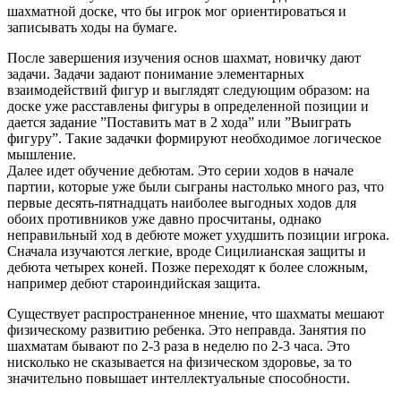
шахматной доске, что бы игрок мог ориентироваться и
записывать ходы на бумаге.
После завершения изучения основ шахмат, новичку дают
задачи. Задачи задают понимание элементарных
взаимодействий фигур и выглядят следующим образом: на
доске уже расставлены фигуры в определенной позиции и
дается задание ”Поставить мат в 2 хода” или ”Выиграть
фигуру”. Такие задачки формируют необходимое логическое
мышление.
Далее идет обучение дебютам. Это серии ходов в начале
партии, которые уже были сыграны настолько много раз, что
первые десять-пятнадцать наиболее выгодных ходов для
обоих противников уже давно просчитаны, однако
неправильный ход в дебюте может ухудшить позиции игрока.
Сначала изучаются легкие, вроде Cицилианская защиты и
дебюта четырех коней. Позже переходят к более сложным,
например дебют староиндийская защита.
Существует распространенное мнение, что шахматы мешают
физическому развитию ребенка. Это неправда. Занятия по
шахматам бывают по 2-3 раза в неделю по 2-3 часа. Это
нисколько не сказывается на физическом здоровье, за то
значительно повышает интеллектуальные способности.