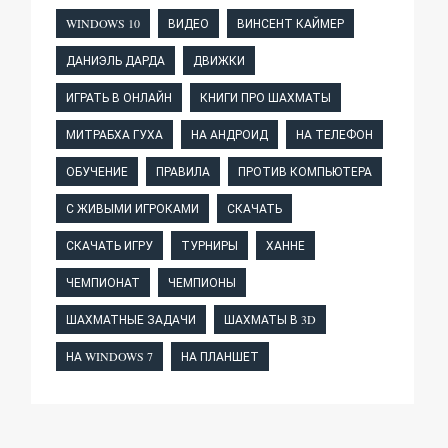
WINDOWS 10
ВИДЕО
ВИНСЕНТ КАЙМЕР
ДАНИЭЛЬ ДАРДА
ДВИЖКИ
ИГРАТЬ В ОНЛАЙН
КНИГИ ПРО ШАХМАТЫ
МИТРАБХА ГУХА
НА АНДРОИД
НА ТЕЛЕФОН
ОБУЧЕНИЕ
ПРАВИЛА
ПРОТИВ КОМПЬЮТЕРА
С ЖИВЫМИ ИГРОКАМИ
СКАЧАТЬ
СКАЧАТЬ ИГРУ
ТУРНИРЫ
ХАННЕ
ЧЕМПИОНАТ
ЧЕМПИОНЫ
ШАХМАТНЫЕ ЗАДАЧИ
ШАХМАТЫ В 3D
НА WINDOWS 7
НА ПЛАНШЕТ