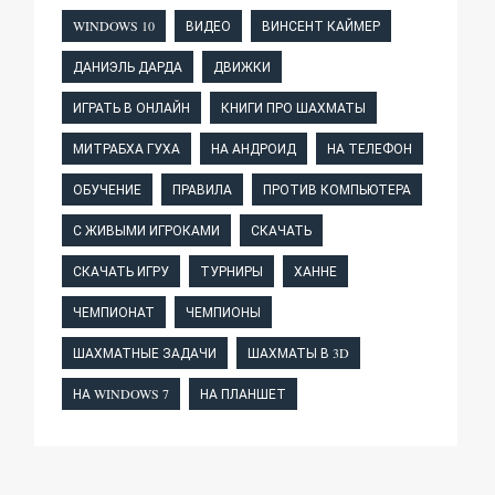
WINDOWS 10
ВИДЕО
ВИНСЕНТ КАЙМЕР
ДАНИЭЛЬ ДАРДА
ДВИЖКИ
ИГРАТЬ В ОНЛАЙН
КНИГИ ПРО ШАХМАТЫ
МИТРАБХА ГУХА
НА АНДРОИД
НА ТЕЛЕФОН
ОБУЧЕНИЕ
ПРАВИЛА
ПРОТИВ КОМПЬЮТЕРА
С ЖИВЫМИ ИГРОКАМИ
СКАЧАТЬ
СКАЧАТЬ ИГРУ
ТУРНИРЫ
ХАННЕ
ЧЕМПИОНАТ
ЧЕМПИОНЫ
ШАХМАТНЫЕ ЗАДАЧИ
ШАХМАТЫ В 3D
НА WINDOWS 7
НА ПЛАНШЕТ