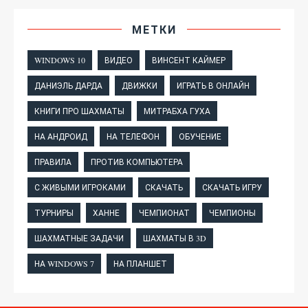
МЕТКИ
WINDOWS 10
ВИДЕО
ВИНСЕНТ КАЙМЕР
ДАНИЭЛЬ ДАРДА
ДВИЖКИ
ИГРАТЬ В ОНЛАЙН
КНИГИ ПРО ШАХМАТЫ
МИТРАБХА ГУХА
НА АНДРОИД
НА ТЕЛЕФОН
ОБУЧЕНИЕ
ПРАВИЛА
ПРОТИВ КОМПЬЮТЕРА
С ЖИВЫМИ ИГРОКАМИ
СКАЧАТЬ
СКАЧАТЬ ИГРУ
ТУРНИРЫ
ХАННЕ
ЧЕМПИОНАТ
ЧЕМПИОНЫ
ШАХМАТНЫЕ ЗАДАЧИ
ШАХМАТЫ В 3D
НА WINDOWS 7
НА ПЛАНШЕТ