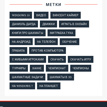
МЕТКИ
WINDOWS 10
ВИДЕО
ВИНСЕНТ КАЙМЕР
ДАНИЭЛЬ ДАРДА
ДВИЖКИ
ИГРАТЬ В ОНЛАЙН
КНИГИ ПРО ШАХМАТЫ
МИТРАБХА ГУХА
НА АНДРОИД
НА ТЕЛЕФОН
ОБУЧЕНИЕ
ПРАВИЛА
ПРОТИВ КОМПЬЮТЕРА
С ЖИВЫМИ ИГРОКАМИ
СКАЧАТЬ
СКАЧАТЬ ИГРУ
ТУРНИРЫ
ХАННЕ
ЧЕМПИОНАТ
ЧЕМПИОНЫ
ШАХМАТНЫЕ ЗАДАЧИ
ШАХМАТЫ В 3D
НА WINDOWS 7
НА ПЛАНШЕТ