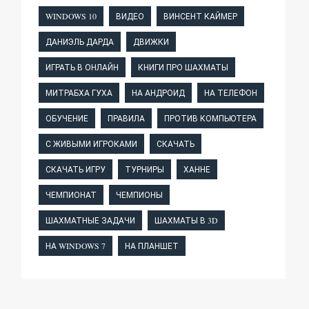
WINDOWS 10
ВИДЕО
ВИНСЕНТ КАЙМЕР
ДАНИЭЛЬ ДАРДА
ДВИЖКИ
ИГРАТЬ В ОНЛАЙН
КНИГИ ПРО ШАХМАТЫ
МИТРАБХА ГУХА
НА АНДРОИД
НА ТЕЛЕФОН
ОБУЧЕНИЕ
ПРАВИЛА
ПРОТИВ КОМПЬЮТЕРА
С ЖИВЫМИ ИГРОКАМИ
СКАЧАТЬ
СКАЧАТЬ ИГРУ
ТУРНИРЫ
ХАННЕ
ЧЕМПИОНАТ
ЧЕМПИОНЫ
ШАХМАТНЫЕ ЗАДАЧИ
ШАХМАТЫ В 3D
НА WINDOWS 7
НА ПЛАНШЕТ